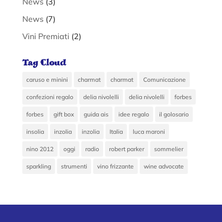
News
(3)
News
(7)
Vini Premiati
(2)
Tag Cloud
caruso e minini
charmat
charmat
Comunicazione
confezioni regalo
delia nivolelli
delia nivolelli
forbes
forbes
gift box
guida ais
idee regalo
il golosario
insolia
inzolia
inzolia
Italia
luca maroni
nino 2012
oggi
radio
robert parker
sommelier
sparkling
strumenti
vino frizzante
wine advocate