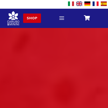
a

SHOP