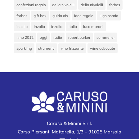
confezioni regalo
delia nivolelli
delia nivolelli
forbes
forbes
gift box
guida ais
idee regalo
il golosario
insolia
inzolia
inzolia
Italia
luca maroni
nino 2012
oggi
radio
robert parker
sommelier
sparkling
strumenti
vino frizzante
wine advocate
Caruso & Minini S.r.l.
Corso Piersanti Mattarella, 1/3 – 91025 Marsala