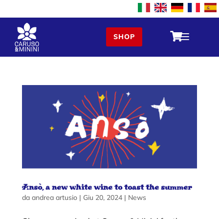
a

SHOP
Ansò, a new white wine to toast the summer
da
andrea artusio
|
Giu 20, 2024
|
News