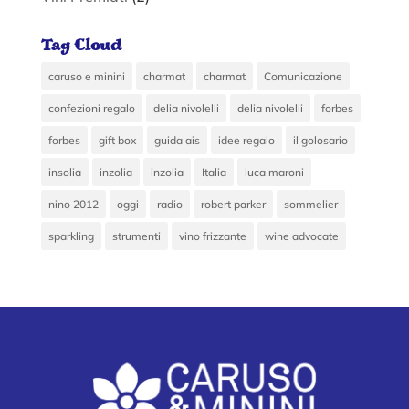
Tag Cloud
caruso e minini
charmat
charmat
Comunicazione
confezioni regalo
delia nivolelli
delia nivolelli
forbes
forbes
gift box
guida ais
idee regalo
il golosario
insolia
inzolia
inzolia
Italia
luca maroni
nino 2012
oggi
radio
robert parker
sommelier
sparkling
strumenti
vino frizzante
wine advocate